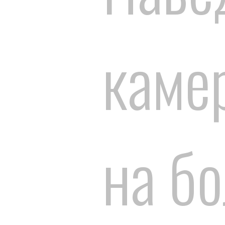
каме
на б