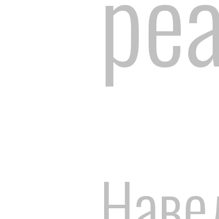
ре
Наве