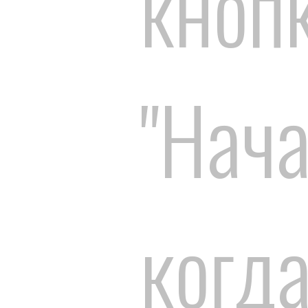
кноп
"Нача
когда