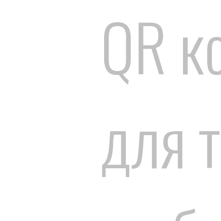
QR к
для т