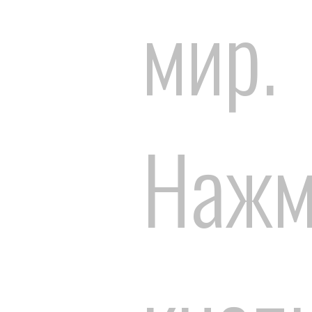
мир.
Нажм