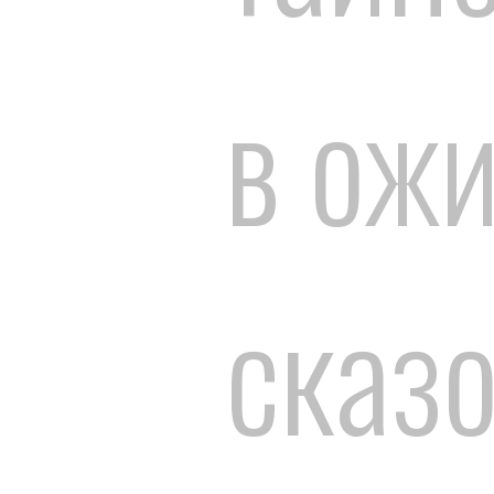
в ож
сказ