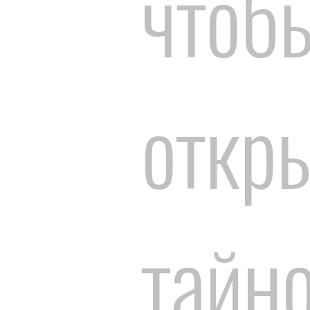
чтоб
откр
тайн